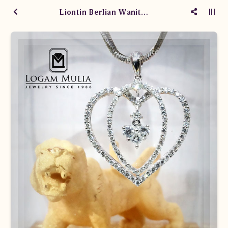
Liontin Berlian Wanita SLC0036/009 sLst