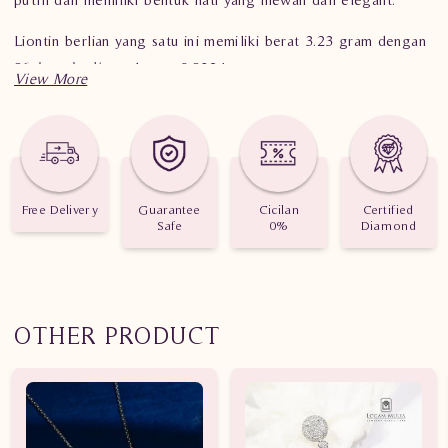
Liontin berlian yang satu ini memiliki berat 3.23 gram dengan
86
batu berlian
sebesar 0.832 karat.
Cocok digunakan untuk wanita yang mengikuti
fashion
dan
juga bagi business woman yang mengutamakan penampilan.
Temukan
perhiasan berlian
mewahmu sekarang hanya di
toko
berlian Logam Mulia
.
Free Delivery
Guarantee
Cicilan
Certified
Safe
0%
Diamond
OTHER PRODUCT