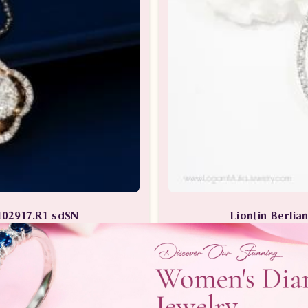
102917.R1 sdSN
Liontin Berli
rlian Wanita
Liontin Berlian /