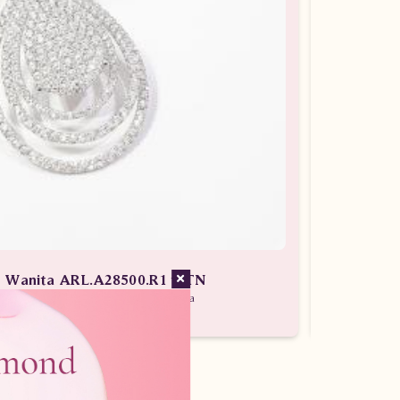
an Wanita ARL.A28500.R1 tLTN
 Batu Berlian / Liontin Berlian Wanita