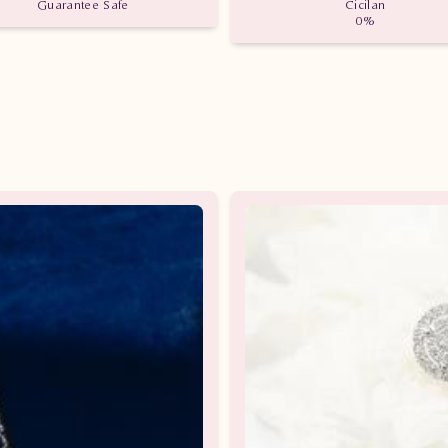
Guarantee Safe
Cicilan
0%