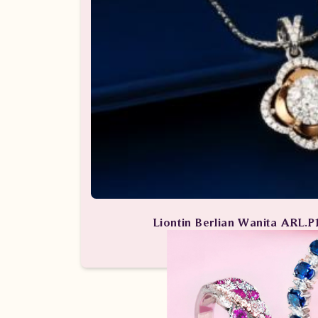
Liontin Berlian Wanita ARL.P
Perhiasan Berlian / Liontin Be