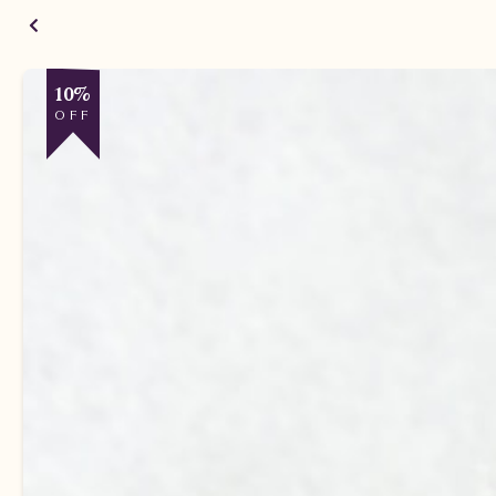
10%
OFF