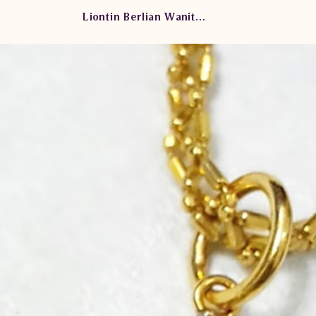
Liontin Berlian Wanita Emas XL.HK.22K sDES