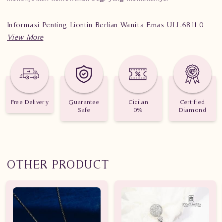
Informasi Penting Liontin Berlian Wanita Emas ULL.6811.0
edLT
Berat : 4.400 gram
Jumlah Berlian : 57 buah
Nilai Karat : 2.717 karat
Free Delivery
Guarantee
Cicilan
Certified
Safe
0%
Diamond
OTHER PRODUCT