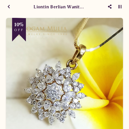
Liontin Berlian Wanita Emas ULL.6811.0 edLT
10%
OFF