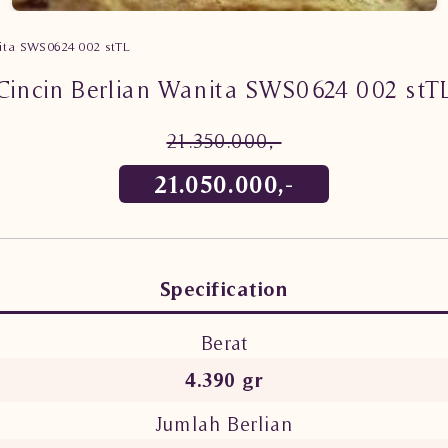
nita SWS0624 002 stTL
Cincin Berlian Wanita SWS0624 002 stT
21.350.000,-
21.050.000,-
Specification
Berat
4.390 gr
Jumlah Berlian