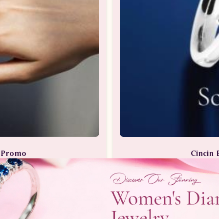
a Promo
Cincin 
Berlian
Perhia