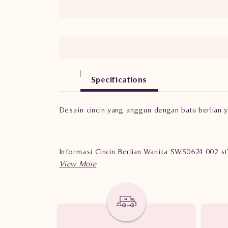
Specifications
Desain cincin yang anggun dengan batu berlian 
Informasi Cincin Berlian Wanita SWS0624 002 s
Berat : 4.390 gram
Jumlah berlian : 66 buah
Nilai karat : 0.695 karat