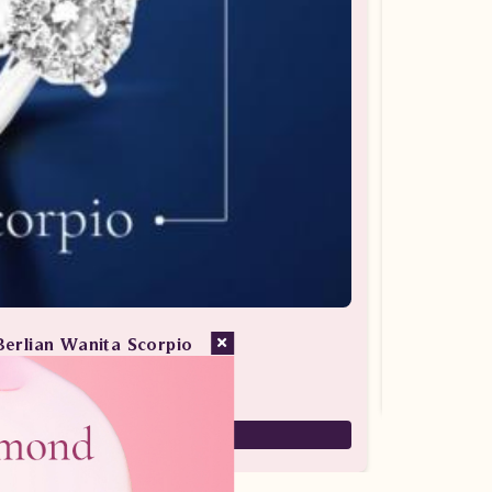
Berlian Wanita Scorpio
san Berlian / Cincin Berlian
7,880,000
5,516,000