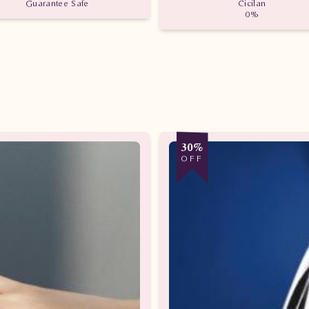
Guarantee Safe
Cicilan
0%
30%
OFF