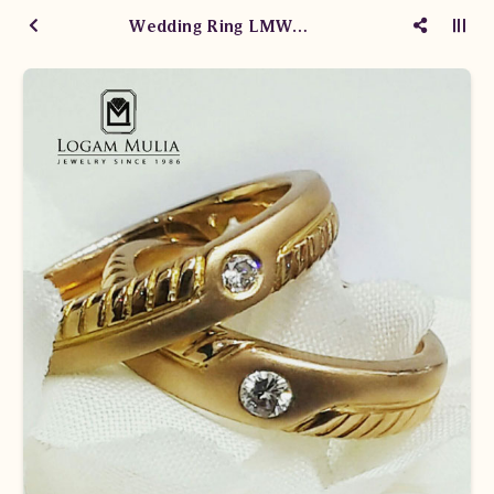
Wedding Ring LMWM.KN tEt dSs