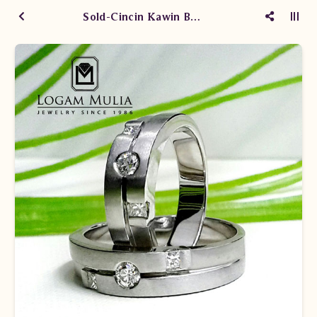
Sold-Cincin Kawin Berlian WM1661/003 EdD WM1661/004 LLL