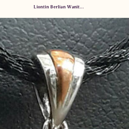
Liontin Berlian Wanita DVA.PC1431 tSN