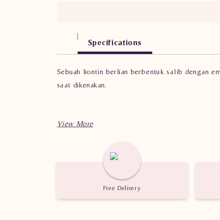
Specifications
Sebuah liontin berlian berbentuk salib dengan 
saat dikenakan.
Spesifikasi
Liontin Berlian
Wanita DVA.PC1431 t
Berat : 1.310 gram
Jumlah berlian : 38 buah
Nilai Karat : 0.184 karat
Free Delivery