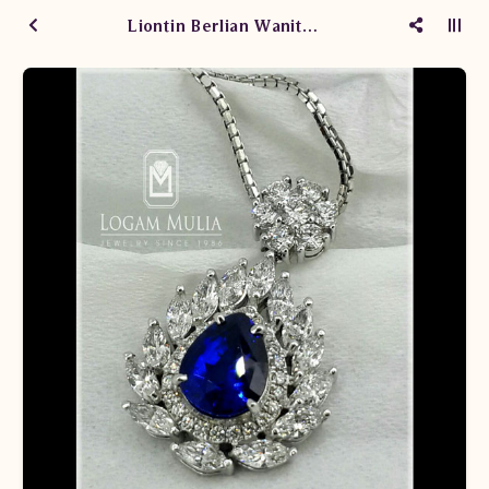
Liontin Berlian Wanita DG Blue Sapphire SDL.20053 TEed