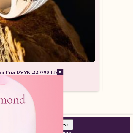
ian Pria DVMC.223790 tTdd
san Berlian / Cincin Berlian
Pesan