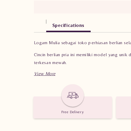
Specifications
Logam Mulia sebagai toko perhiasan berlian se
Cincin berlian pria ini memiliki model yang un
terkesan mewah.
Perhiasan berlian
ini mempunyai spesifikasi berat
Cincin pria ini sangat cocok bagi Anda para pr
Miliki cincin berlian pria kesukaan Anda hanya d
Free Delivery