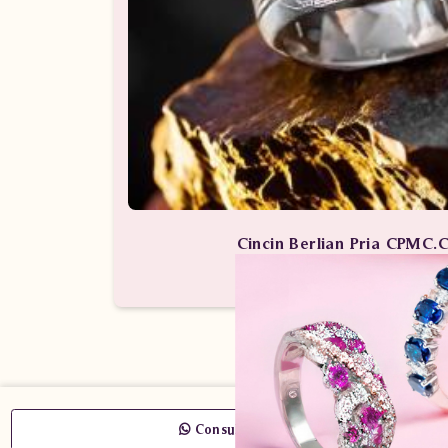
Cincin Berlian Pria CPMC.
Perhiasan Berlian / Cincin 
Consult Now