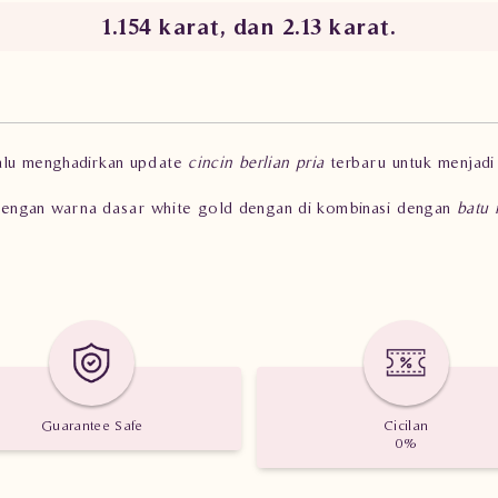
1.154 karat, dan 2.13 karat.
lalu menghadirkan update
cincin berlian pria
terbaru untuk menjadi
ik dengan warna dasar white gold dengan di kombinasi dengan
batu 
 11.15 gram dengan 32 batu berlian dengan kadar 1.154 karat, dan 
ia yang gemar mengoleksi berbagai
jenis cincin
mewah dan classy.
i toko perhiasan berlian
Logam Mulia Malang
.
Guarantee Safe
Cicilan
0%