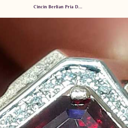
Cincin Berlian Pria DG Ruby DVMC.RMS3525 eDLN