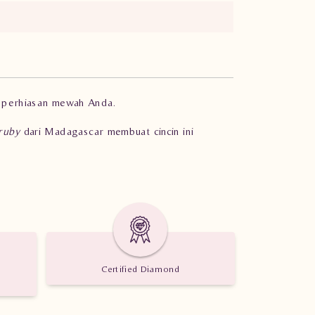
 perhiasan mewah Anda.
ruby
dari Madagascar membuat cincin ini
1 batu ruby madagascar seberat 2.13 karat.
Certified Diamond