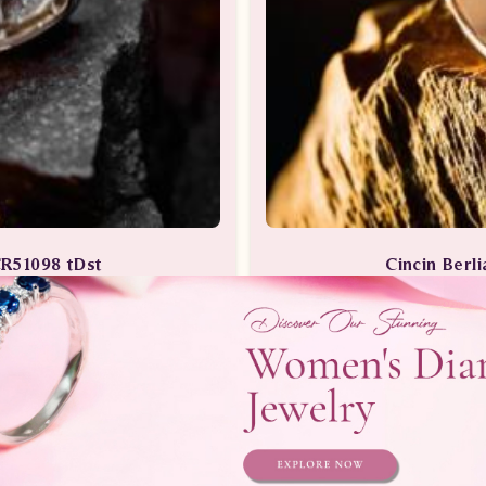
CR51098 tDst
Cincin Berl
Berlian
Perhia
Telepon