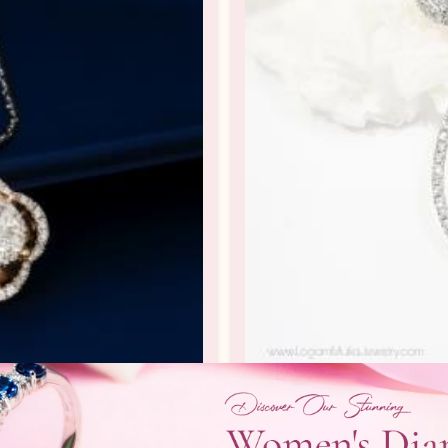
102917.R1 sdSN
Liontin Berli
rlian Wanita
Liontin Berlian /