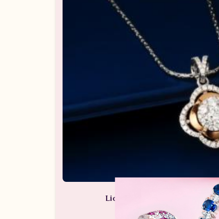
Liontin Berlian Wanita ARL.P
Perhiasan Berlian / Liontin Be