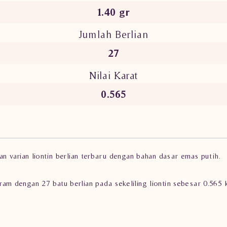
1.40 gr
Jumlah Berlian
27
Nilai Karat
0.565
 varian liontin berlian terbaru dengan bahan dasar emas putih.
 gram dengan 27 batu berlian pada sekeliling liontin sebesar 0.565 k
ashion dan juga untuk perhiasan pesta untuk menunjang penampil