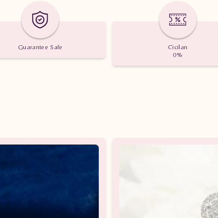
toko berlian Logam Mulia.
Guarantee Safe
Cicilan
0%