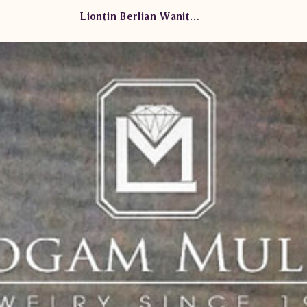
Liontin Berlian Wanita SLS469/001 ssND