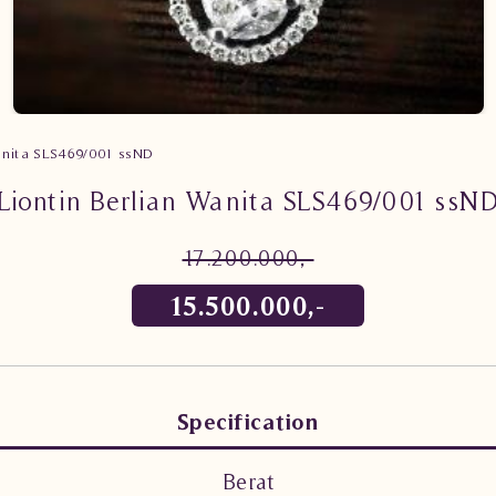
Wanita SLS469/001 ssND
Liontin Berlian Wanita SLS469/001 ssN
17.200.000,-
15.500.000,-
Specification
Berat