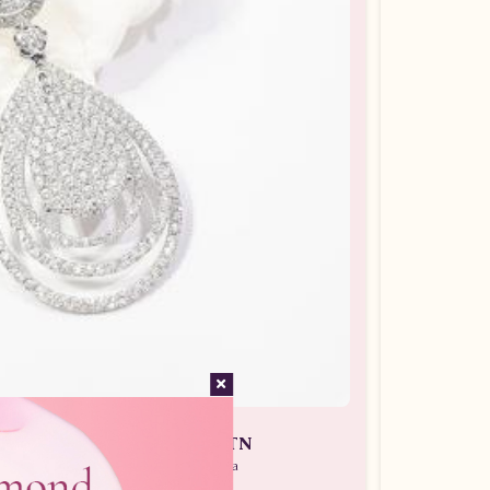
an Wanita ARL.A28500.R1 tLTN
 Batu Berlian / Liontin Berlian Wanita