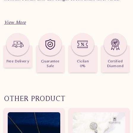
Spesifikasi penting untuk perhiasan Liontin Berlian Wanita
JWL.Y17215 TDD
Berat: 2.08 gram
Jumlah berlian: 96 buah
Free Delivery
Guarantee
Cicilan
Certified
Safe
0%
Diamond
Nilai Karat: 0.450 karat
OTHER PRODUCT