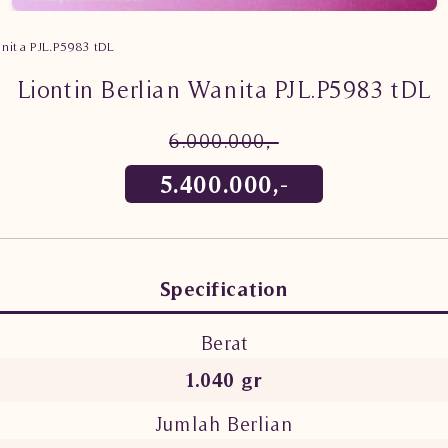
anita PJL.P5983 tDL
Liontin Berlian Wanita PJL.P5983 tDL
6.000.000,-
5.400.000,-
Specification
Berat
1.040 gr
Jumlah Berlian