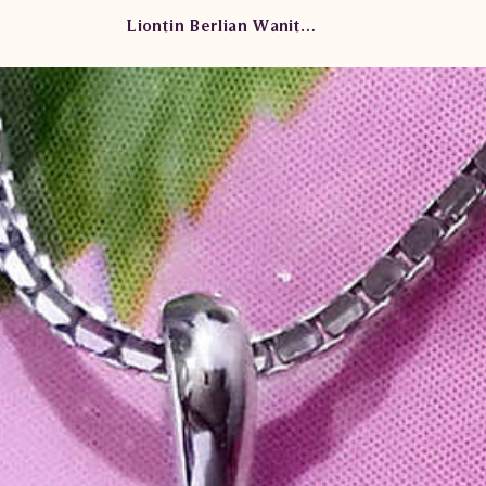
Liontin Berlian Wanita PJL.P5983 tDL