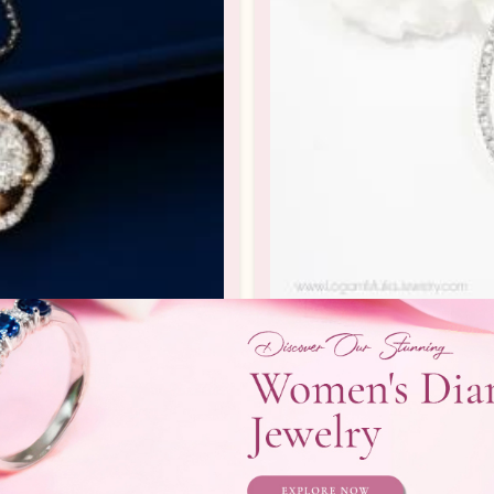
102917.R1 sdSN
Liontin Berli
rlian Wanita
Liontin Berlian /
Telepon