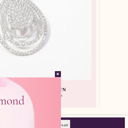
an Wanita ARL.A28500.R1 tLTN
 Batu Berlian / Liontin Berlian Wanita