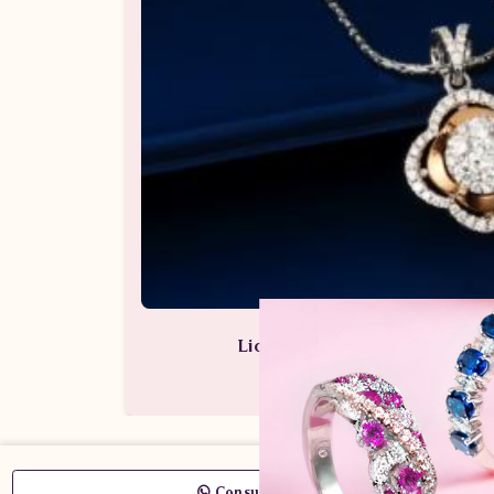
Liontin Berlian Wanita ARL.P
Perhiasan Berlian / Liontin Be
Consult Now