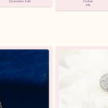
Guarantee Safe
Cicilan
0%