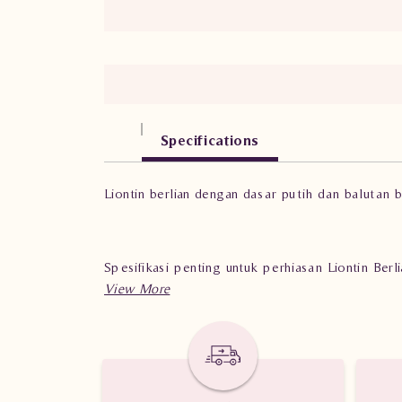
Specifications
Liontin berlian dengan dasar putih dan balutan
Spesifikasi penting untuk perhiasan Liontin Ber
Berat: 1.040 gram
Jumlah berlian: 20 buah
Nilai karat: 0.200 karat