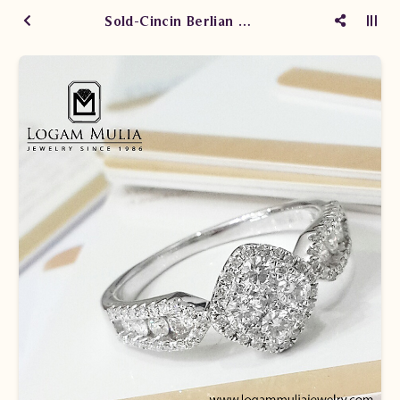
Sold-Cincin Berlian Wanita PJW.R6784 sddS