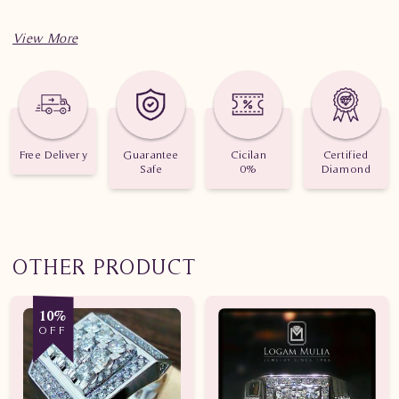
Spesifikasi penting untuk perhiasan Cincin Berlian Wanita
PJW.R6784 sddS
Berat: 3.320 gram
Jumlah berlian: 75 buah
Free Delivery
Guarantee
Cicilan
Certified
Safe
0%
Diamond
Nilai karat: 0.750 karat
OTHER PRODUCT
10%
OFF