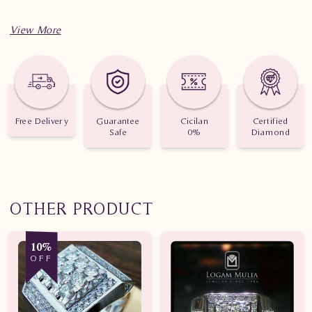
Spesifikasi penting untuk perhiasan Cincin Berlian Wanita
DVW.RKRFV5126A
Berat: 2.790 gram
Jumlah berlian: 44 buah
Free Delivery
Guarantee
Cicilan
Certified
Safe
0%
Diamond
Nilai karat: 0.507 karat
OTHER PRODUCT
10%
OFF