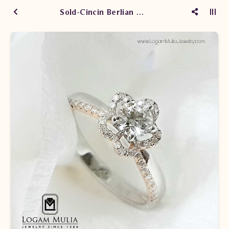
Sold-Cincin Berlian Wanita DVW.RKRFV5126A