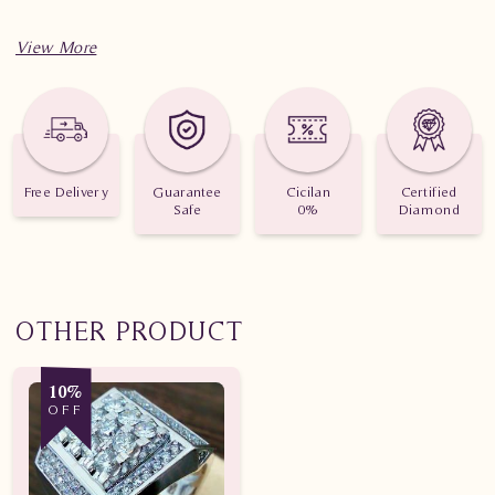
Spesifikasi penting untuk perhiasan Cincin Berlian Wanita
WM0656 eSS eLS
Berat: 4.930 gram 4.130 gram
Jumlah berlian: 1 buah
Free Delivery
Guarantee
Cicilan
Certified
Safe
0%
Diamond
Nilai karat: 0.144 karat
OTHER PRODUCT
10%
OFF