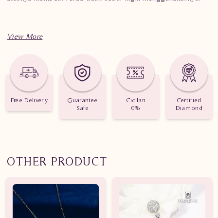
Spesifikasi penting untuk perhiasan Liontin Berlian Wanita
JWL.YA70237 DtS
Berat: 1.740 gram
Jumlah berlian: 30 buah
Free Delivery
Guarantee
Cicilan
Certified
Safe
0%
Diamond
Nilai karat: 0.490 karat
OTHER PRODUCT