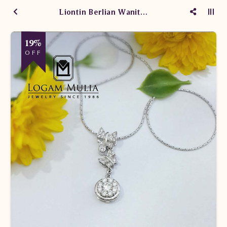
Liontin Berlian Wanita JWL.YA70237 DtS
19%
OFF