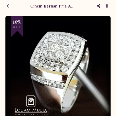
Cincin Berlian Pria ARMC.R602036D dNTN
10%
OFF