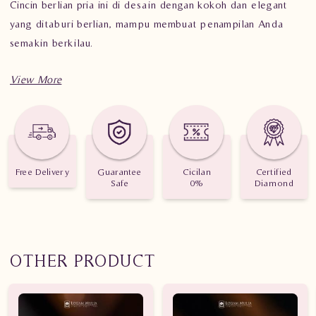
Cincin berlian pria ini di desain dengan kokoh dan elegant
yang ditaburi berlian, mampu membuat penampilan Anda
semakin berkilau.
Spesifikasi Penting Cincin Berlian Pria ARMC.R602036D
dNTN
Berat: 8.340 gram
Free Delivery
Guarantee
Cicilan
Certified
Jumlah Berlian: 43 buah
Safe
0%
Diamond
Nilai Karat: 0.900 karat
OTHER PRODUCT