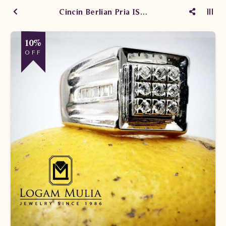
Cincin Berlian Pria ISTCL645.20 sEtE
10%
OFF