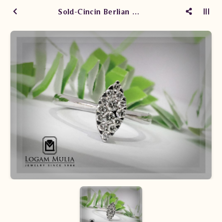
Sold-Cincin Berlian Wanita PJW.R6744-1.RI LND