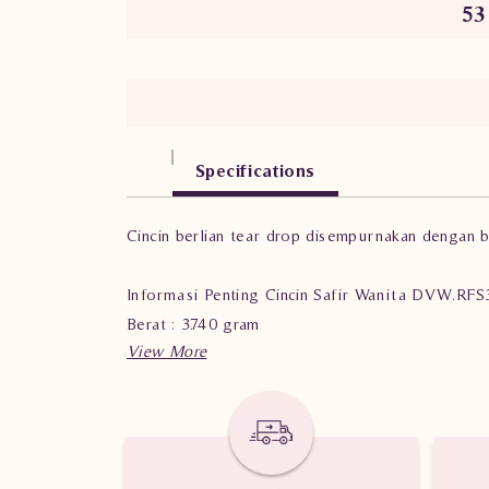
53
Specifications
Cincin berlian tear drop disempurnakan dengan
Informasi Penting Cincin Safir Wanita DVW.RFS
Berat : 3.740 gram
Jumlah Berlian : 53 buah dan 1 buah Batu Safir S
Nilai Karat : 0.810 karat dan 3.560 karat