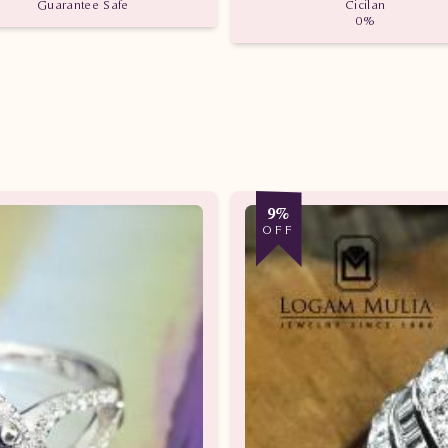
Guarantee Safe
Cicilan
0%
9%
OFF