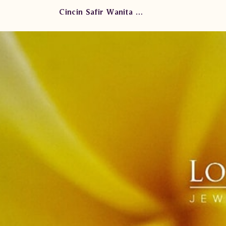
Cincin Safir Wanita DVW.RFS3255 eEts