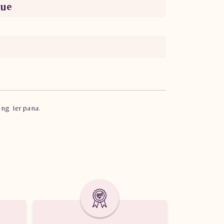
lue
ang terpana.