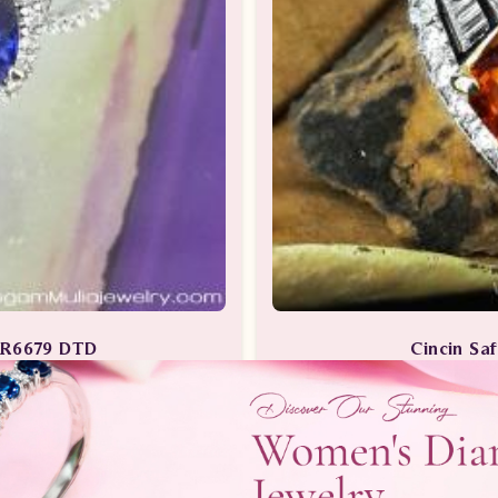
.SR6679 DTD
Cincin Sa
ita / Batu Safir
Cincin B