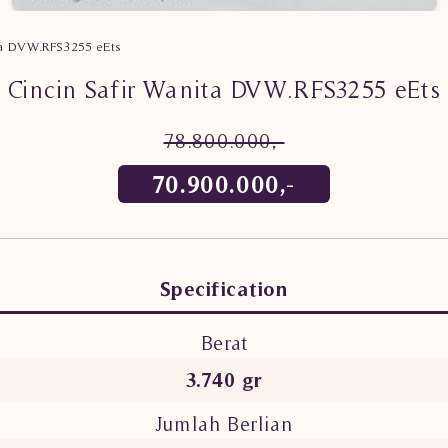
ta DVW.RFS3255 eEts
Cincin Safir Wanita DVW.RFS3255 eEts
78.800.000,-
70.900.000,-
Specification
Berat
3.740 gr
Jumlah Berlian