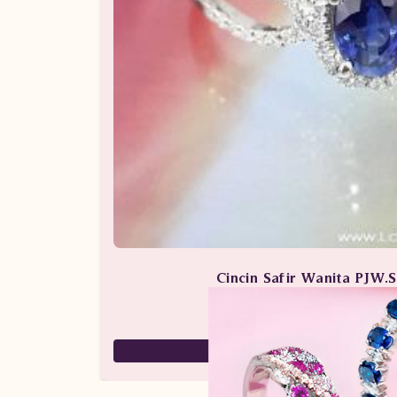
Cincin Safir Wanita PJW
Cincin Berlian / Cincin Berlian Wan
13,600,000
12,250,000