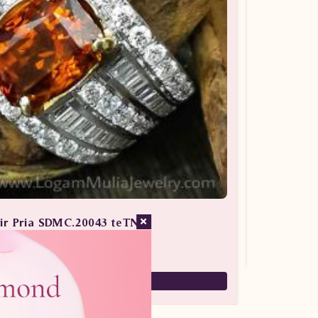
fir Pria SDMC.20043 teTN
erlian / Batu Safir / Cincin Berlian Pria
97,000,000
87,500,000