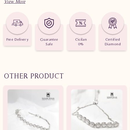
Spesifikasi Gelang Berlian Wanita AMBG.0005 edsd
Berat : 13.240 gram
Jumlah berlian : 243 buah
Nilai karat : 2.090 karat
Free Delivery
Guarantee
Cicilan
Certified
Safe
0%
Diamond
OTHER PRODUCT