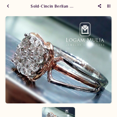
Sold-Cincin Berlian Wanita DVW.RFF7886 SdN