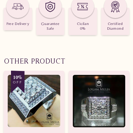
Nilai Karat : 0.381 karat
Free Delivery
Guarantee
Cicilan
Certified
Safe
0%
Diamond
OTHER PRODUCT
10%
OFF