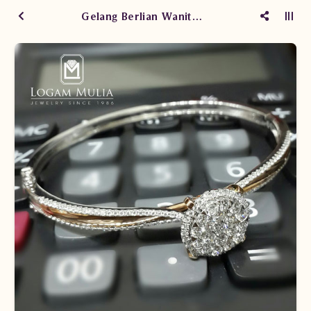
Gelang Berlian Wanita DVBG.SB966B esNN