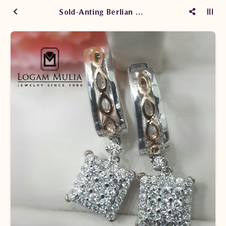
Sold-Anting Berlian Wanita DVA.SE975 sLds