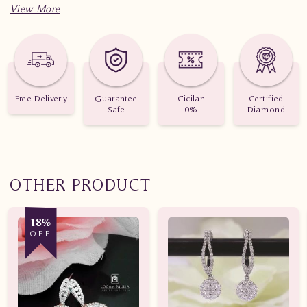
Spesifikasi penting untuk perhiasan Anting Berlian Wanita
SA01092 sDTL
Berat: 4.060 gram
Jumlah berlian: 82 buah
Free Delivery
Guarantee
Cicilan
Certified
Safe
0%
Diamond
Nilai karat: 1.065 karat
OTHER PRODUCT
18%
OFF