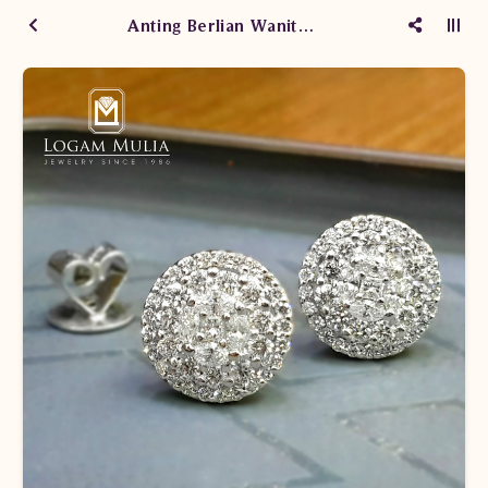
Anting Berlian Wanita SA01092 sDTL