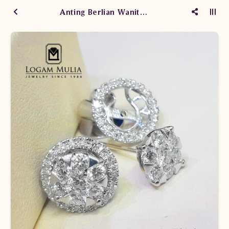
Anting Berlian Wanita DVA.EF4521F dTSN