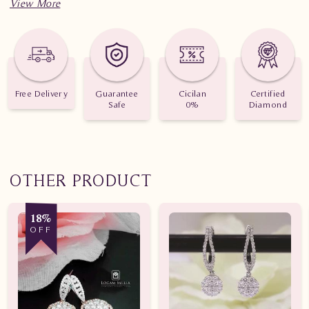
Spesifikasi penting untuk perhiasan Cincin Berlian Wanita
Anting Berlian Wanita DVA.EF4521F dTSN
Berat: 4.960 gram
Jumlah berlian: 54 buah
Free Delivery
Guarantee
Cicilan
Certified
Safe
0%
Diamond
Nilai Karat: 1.407 karat
OTHER PRODUCT
18%
OFF