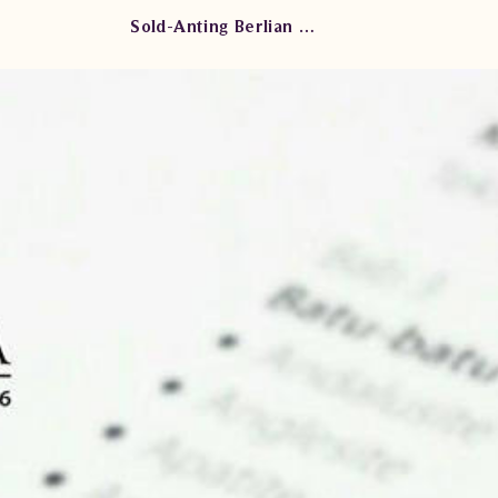
Sold-Anting Berlian Wanita ARA.E603658 sDde