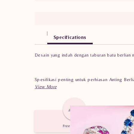
Specifications
Desain yang indah dengan taburan batu berlian m
Spesifikasi penting untuk perhiasan Anting Be
Berat: 4.160 gram
Jumlah berlian: 88 buah
Nilai karat: 1.040 karat
Free Delivery