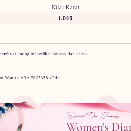
Nilai Karat
1.040
embuat anting ini terlihat mewah dan cantik.
rlian Wanita ARA.E603658 sDde
Guarantee Safe
Cicilan
0%