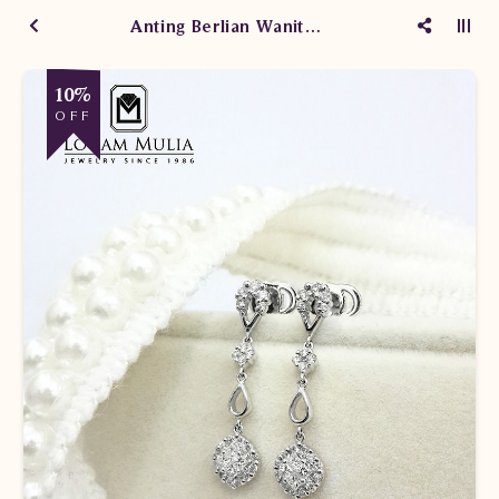
Anting Berlian Wanita CAS123 ssND
10%
OFF