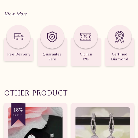
Spesifikasi penting untuk perhiasan Anting Berlian Wanita
CAS123 ssND
Berat: 2.940 gram
Jumlah berlian: 52 buah
Free Delivery
Guarantee
Cicilan
Certified
Safe
0%
Diamond
Nilai karat: 0.600 karat
OTHER PRODUCT
18%
OFF