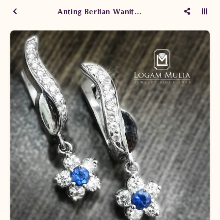
Anting Berlian Wanita KAS003 005.RI sstN