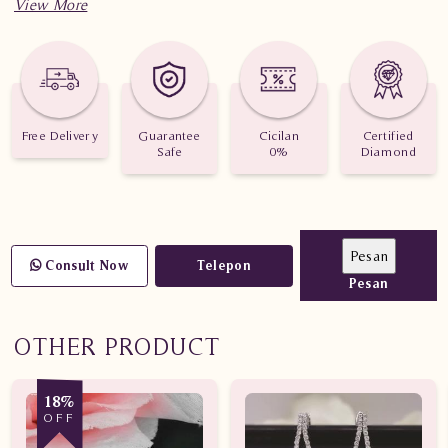
Informasi Penting Anting Berlian Wanita KAS003 005.RI
sstN
Berat : 4.580 gram
Free Delivery
Guarantee
Cicilan
Certified
Jumlah Berlian : 28 buah
Safe
0%
Diamond
Nilai Karat : 0.753 karat
Consult Now
Telepon
Pesan
OTHER PRODUCT
18%
OFF