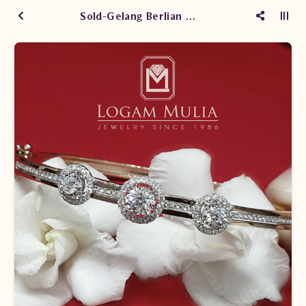
Sold-Gelang Berlian Wanita DVBG.BRF1428 teLd