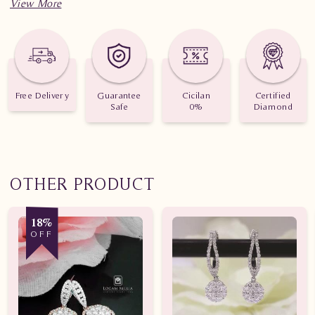
Spesifikasi
Anting Berlian
ARA.E2602734B sLeD.
Berat: 3.700 gram.
Jumlah berlian: 102 buah.
Free Delivery
Guarantee
Cicilan
Certified
Safe
0%
Diamond
Nilai Karat: 0.840 karat.
OTHER PRODUCT
18%
OFF