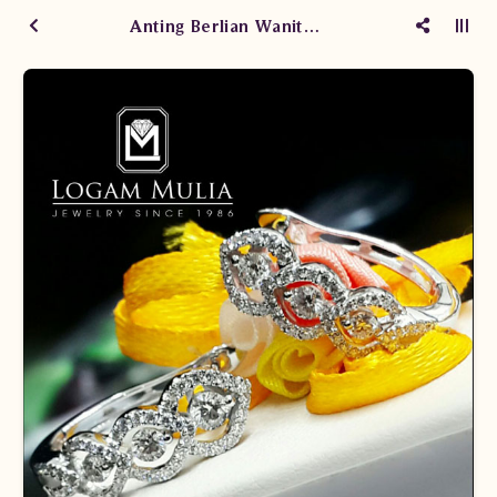
Anting Berlian Wanita ARA.E2602734B sLeD