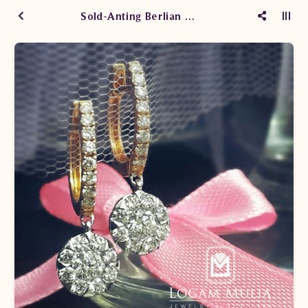
Sold-Anting Berlian Wanita DVA.EF4411D dNsT